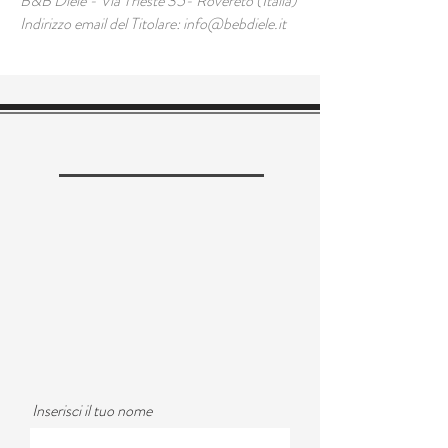
B&B Diele - Via Trieste 35- Rovereto (Italia)
Indirizzo email del Titolare:
info@bebdiele.it
CONTATTACI
info@bebdiele.it
via Trieste n°
35 38068
Rovereto (Trento) - Italia
Cell:
+ 39 342 0307744
Inserisci il tuo nome